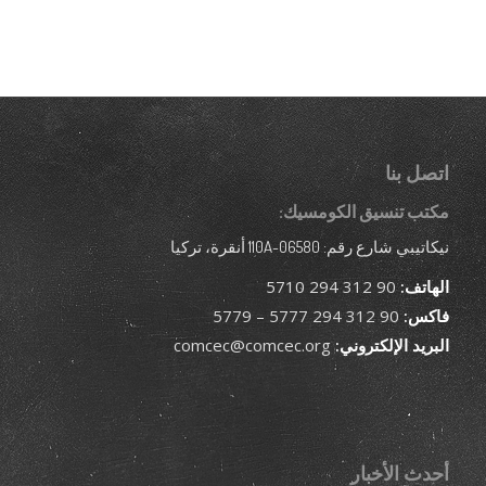
اتصل بنا
مكتب تنسيق الكومسيك:
نيكاتيبي شارع رقم: 110A-06580 أنقرة، تركيا
الهاتف:
90 312 294 5710
فاكس:
90 312 294 5777 – 5779
البريد الإلكتروني:
comcec@comcec.org
أحدث الأخبار