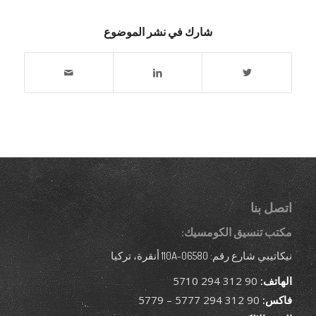
شارك في نشر الموضوع
اتصل بنا
مكتب تنسيق الكومسيك:
نيكاتيبي شارع رقم: 110A-06580 أنقرة، تركيا
الهاتف:
90 312 294 5710
فاكس:
90 312 294 5777 – 5779