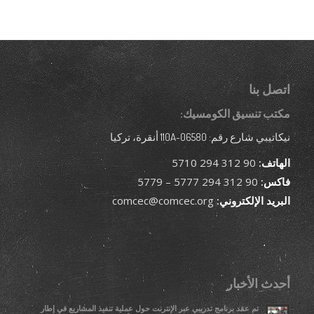
اتصل بنا
مكتب تنسيق الكومسيك:
نيكاتيبي شارع رقم: 110A-06580 أنقرة، تركيا
الهاتف:
90 312 294 5710
فاكس:
90 312 294 5777 – 5779
البريد الإلكتروني:
comcec@comcec.org
أحدث الأخبار
تم عقد برنامج تدريبي عبر الإنترنت حول عملية تنفيذ المشاريع في إطار