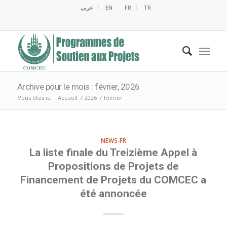
عربي
EN
FR
TR
C
C
C
C
M
E
O
C
M
Archive pour le mois : février, 2026
Vous êtes ici :
Accueil
/
2026
/
février
NEWS-FR
La liste finale du Treizième Appel à
Propositions de Projets de
Financement de Projets du COMCEC a
été annoncée