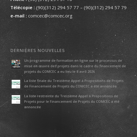
Télécopie :
(90)(312) 294 57 77 – (90)(312) 294 57 79
e-mail :
comcec@comcec.org
DERNIÈRES NOUVELLES
Un programme de formation en ligne sur le processus de
mise en œuvre des projets dans le cadre du financement de
projets du COMCEC a eu lieu le 8 avril 2026
La liste finale du Treizième Appel à Propositions de Projets
de Financement de Projets du COMCEC a été annoncée
La liste restreinte du Treizième Appel à Propositions de
Projets pour le Financement de Projets du COMCEC a été
annoncée