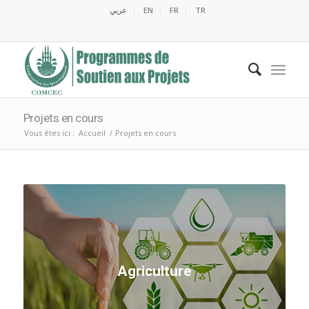
عربي
EN
FR
TR
C
C
C
C
M
E
O
C
M
Projets en cours
Vous êtes ici :
Accueil
/
Projets en cours
Agriculture