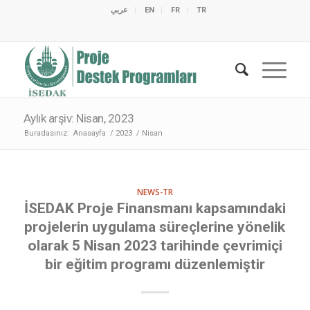
عربي
EN
FR
TR
C
C
C
C
C
M
C
O
E
O
E
C
C
M
M
Aylık arşiv: Nisan, 2023
Buradasınız:
Anasayfa
/
2023
/
Nisan
NEWS-TR
İSEDAK Proje Finansmanı kapsamındaki
projelerin uygulama süreçlerine yönelik
olarak 5 Nisan 2023 tarihinde çevrimiçi
bir eğitim programı düzenlemiştir