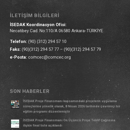
İLETIŞIM BILGILERI
İSEDAK Koordinasyon Ofisi:
Necatibey Cad. No:110/A 06580 Ankara-TÜRKİYE
Telefon:
(90) (312) 294 57 10
Faks:
(90)(312) 294 57 77 – (90)(312) 294 57 79
e-Posta:
comcec@comcec.org
SON HABERLER
İSEDAK Proje Finansmanı kapsamındaki projelerin uygulama
süreçlerine yönelik olarak, 8 Nisan 2026 tarihinde çevrimiçi bir
eğitim programı düzenlemiştir
İSEDAK Proje Finansmanı On Üçüncü Proje Teklif Çağrısına
ilişkin final liste açıklandı