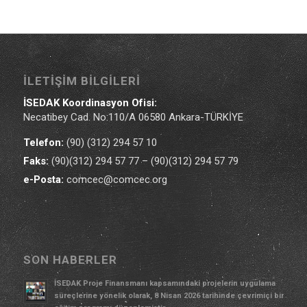
İLETIŞIM BILGILERI
İSEDAK Koordinasyon Ofisi:
Necatibey Cad. No:110/A 06580 Ankara-TÜRKİYE
Telefon:
(90) (312) 294 57 10
Faks:
(90)(312) 294 57 77 – (90)(312) 294 57 79
e-Posta:
comcec@comcec.org
SON HABERLER
İSEDAK Proje Finansmanı kapsamındaki projelerin uygulama
süreçlerine yönelik olarak, 8 Nisan 2026 tarihinde çevrimiçi bir