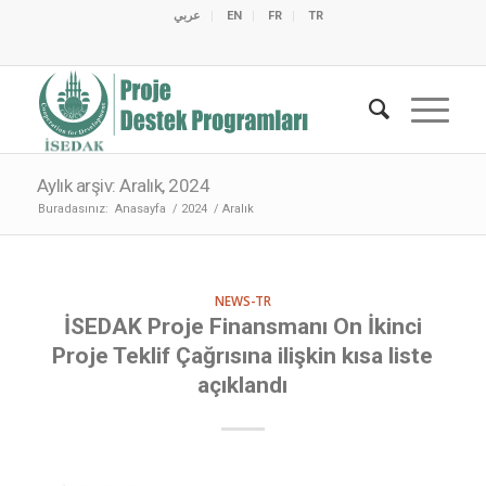
عربي
EN
FR
TR
C
C
C
C
C
M
C
O
E
O
E
C
C
M
M
Aylık arşiv: Aralık, 2024
Buradasınız:
Anasayfa
/
2024
/
Aralık
NEWS-TR
İSEDAK Proje Finansmanı On İkinci
Proje Teklif Çağrısına ilişkin kısa liste
açıklandı