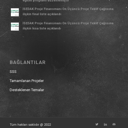
eğitim programı düzenlemiştir
İSEDAK Proje Finansmanı On Üçüncü Proje Teklif Çağrısına
ilişkin final liste açıklandı
İSEDAK Proje Finansmanı On Üçüncü Proje Teklif Çağrısına
ilişkin kısa liste açıklandı
BAĞLANTILAR
SSS
Tamamlanan Projeler
Desteklenen Temalar
Tüm hakları saklıdır @ 2022