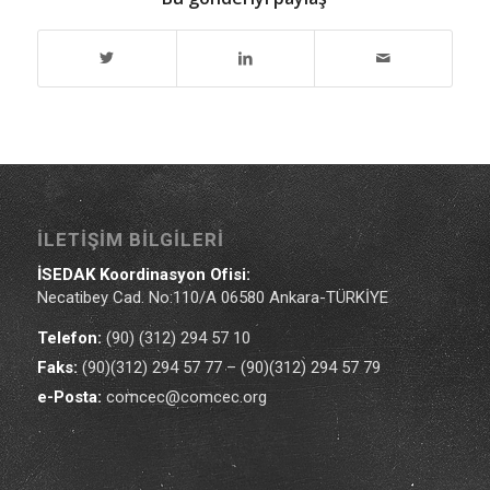
İLETIŞIM BILGILERI
İSEDAK Koordinasyon Ofisi:
Necatibey Cad. No:110/A 06580 Ankara-TÜRKİYE
Telefon:
(90) (312) 294 57 10
Faks:
(90)(312) 294 57 77 – (90)(312) 294 57 79
e-Posta:
comcec@comcec.org