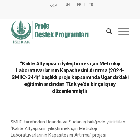
عربي
EN
FR
TR
C
C
C
C
C
M
C
O
E
O
E
C
C
M
M
“Kalite Altyapısını İyileştirmek için Metroloji
Laboratuvarlarının Kapasitesini Artırma (2024-
SMIIC-344)” başlıklı proje kapsamında Uganda’daki
eğitimin ardından Türkiye’de bir çalıştay
düzenlenmiştir
SMIIC tarafından Uganda ve Sudan iş birliğinde yürütülen
“Kalite Altyapısını İyileştirmek için Metroloji
Laboratuvarlarının Kapasitesini Artırma” projesi