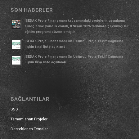
SON HABERLER
İSEDAK Proje Finansmanı kapsamındaki projelerin uygulama
süreçlerine yönelik olarak, 8 Nisan 2026 tarihinde çevrimiçi bir
eğitim programı düzenlemiştir
İSEDAK Proje Finansmanı On Üçüncü Proje Teklif Çağrısına
ilişkin final liste açıklandı
İSEDAK Proje Finansmanı On Üçüncü Proje Teklif Çağrısına
ilişkin kısa liste açıklandı
BAĞLANTILAR
SSS
Tamamlanan Projeler
Desteklenen Temalar