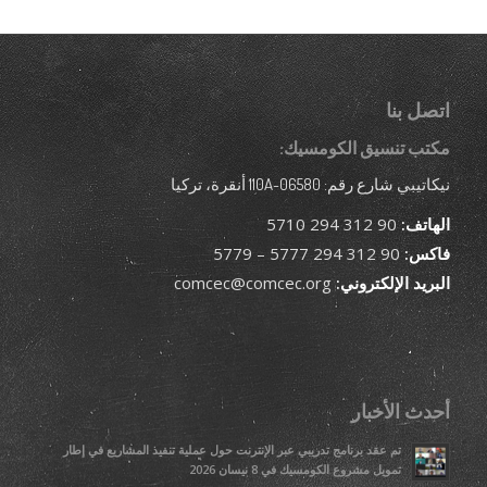
اتصل بنا
مكتب تنسيق الكومسيك:
نيكاتيبي شارع رقم: 110A-06580 أنقرة، تركيا
الهاتف:
90 312 294 5710
فاكس:
90 312 294 5777 – 5779
البريد الإلكتروني:
comcec@comcec.org
أحدث الأخبار
تم عقد برنامج تدريبي عبر الإنترنت حول عملية تنفيذ المشاريع في إطار
تمويل مشروع الكومسيك في 8 نيسان 2026