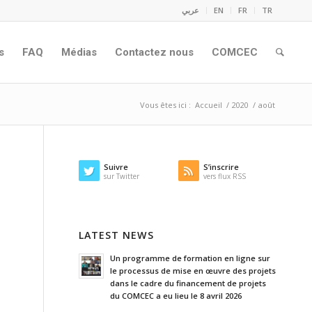
عربي
EN
FR
TR
s
FAQ
Médias
Contactez nous
COMCEC
Vous êtes ici :
Accueil
/
2020
/
août
Suivre
S’inscrire
sur Twitter
vers flux RSS
LATEST NEWS
Un programme de formation en ligne sur
le processus de mise en œuvre des projets
dans le cadre du financement de projets
du COMCEC a eu lieu le 8 avril 2026