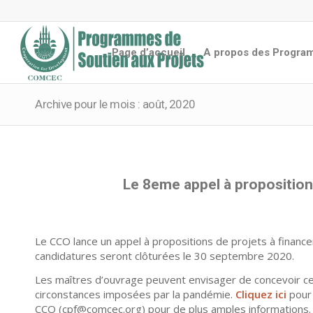
Page d’accueil
A propos des Progr
C
C
C
C
M
E
O
C
M
Archive pour le mois : août, 2020
Le 8eme appel à proposition
Le CCO lance un appel à propositions de projets à financ
candidatures seront clôturées le 30 septembre 2020.
Les maîtres d’ouvrage peuvent envisager de concevoir certa
circonstances imposées par la pandémie.
Cliquez ici
pour 
CCO (cpf@comcec.org) pour de plus amples informations.