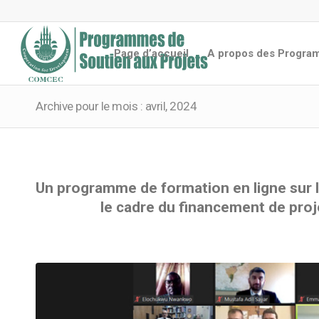
Page d’accueil
A propos des Progr
C
C
C
C
M
E
O
C
M
Archive pour le mois : avril, 2024
Un programme de formation en ligne sur 
le cadre du financement de proj