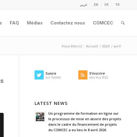
عربي
EN
FR
TR
s
FAQ
Médias
Contactez nous
COMCEC
Vous êtes ici :
Accueil
/
2024
/
avril
Suivre
S’inscrire
sur Twitter
vers flux RSS
ns
LATEST NEWS
Un programme de formation en ligne sur
le processus de mise en œuvre des projets
dans le cadre du financement de projets
du COMCEC a eu lieu le 8 avril 2026