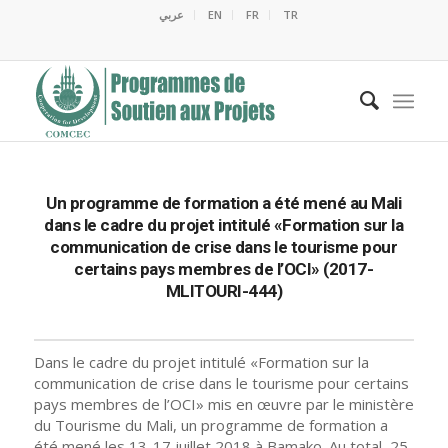
عربي
EN
FR
TR
C
C
C
C
M
E
O
C
M
Un programme de formation a été mené au Mali
dans le cadre du projet intitulé «Formation sur la
communication de crise dans le tourisme pour
certains pays membres de l’OCI» (2017-
MLITOURI-444)
Dans le cadre du projet intitulé «Formation sur la
communication de crise dans le tourisme pour certains
pays membres de l’OCI» mis en œuvre par le ministère
du Tourisme du Mali, un programme de formation a
été mené les 13-17 juillet 2018 à Bamako. Au total, 25